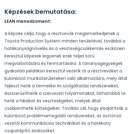
Képzések bemutatása:
LEAN menedzsment:
A képzés célja, hogy a résztvevők megismerkedjenek a
Toyota Production System minden területével, továbbá a
hatékonyságnövelés és a veszteségcsökkentés eszközein
keresztül képesek legyenek ezek teljes körű
megvalósítására és fenntartására. A tananyagegységek
gyakorlati példákon keresztül vezetik rá a résztvevőket a
különböző munkaterületeken való alkalmazásra, mely által
fejleszt hetik a termelési és szolgáltatási rendszereiket,
észszerűsíthetik a szervezeti folyamataikat, láthatóbbá te
hetik a hibákat és veszteségeket, melyek által
csökkenthetik költségeiket. További cél, hogy elsajátítsák a
különböző problémamegoldó rendszereket, az ösztönző
vezetői kommunikációs technikákat és a hatékony
csapatépítő eszközöket.