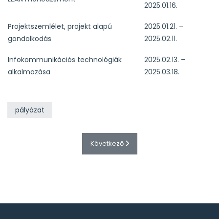
2025.01.16.
Projektszemlélet, projekt alapú
2025.01.21. –
gondolkodás
2025.02.11.
Infokommunikációs technológiák
2025.02.13. –
alkalmazása
2025.03.18.
pályázat
Következő cikk: MauEr-Dent Fogorvosi KF
Következő