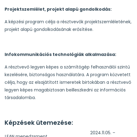
Projektszemlélet, projekt alapú gondolkodás:
A képzési program célja a résztvevők projektszemléletének,
projekt alapú gondolkodásának erősítése.
Infokommunikációs technológiák alkalmazása:
A résztvevő legyen képes a számítógép felhasználói szintű
kezelésére, biztonságos használatára. A program közvetett
célja, hogy az elsajátított ismeretek birtokában a résztvevő
legyen képes magabiztosan beilleszkedni az információs
társadalomba.
Képzések ütemezése:
2024.11.05. –
LEAN menedzsment