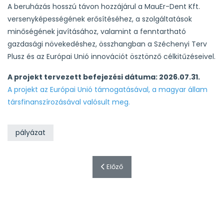
A beruházás hosszú távon hozzájárul a MauEr-Dent Kft.
versenyképességének erősítéséhez, a szolgáltatások
minőségének javításához, valamint a fenntartható
gazdasági növekedéshez, összhangban a Széchenyi Terv
Plusz és az Európai Unió innovációt ösztönző célkitűzéseivel.
A projekt tervezett befejezési dátuma: 2026.07.31.
A projekt az Európai Unió támogatásával, a magyar állam
társfinanszírozásával valósult meg.
pályázat
Előző cikk: Erdélyi-Dent Fogorvosi KFT 
Előző