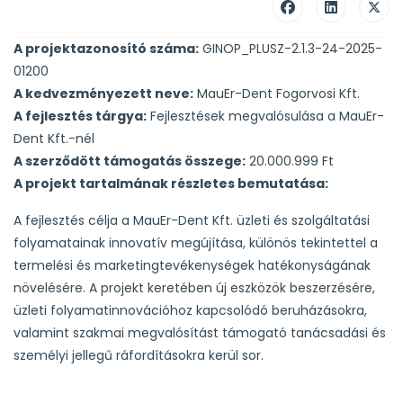
A projektazonosító száma:
GINOP_PLUSZ-2.1.3-24-2025-
01200
A kedvezményezett neve:
MauEr-Dent Fogorvosi Kft.
A fejlesztés tárgya:
Fejlesztések megvalósulása a MauEr-
Dent Kft.-nél
A szerződött támogatás összege:
20.000.999 Ft
A projekt tartalmának részletes bemutatása:
A fejlesztés célja a MauEr-Dent Kft. üzleti és szolgáltatási
folyamatainak innovatív megújítása, különös tekintettel a
termelési és marketingtevékenységek hatékonyságának
növelésére. A projekt keretében új eszközök beszerzésére,
üzleti folyamatinnovációhoz kapcsolódó beruházásokra,
valamint szakmai megvalósítást támogató tanácsadási és
személyi jellegű ráfordításokra kerül sor.