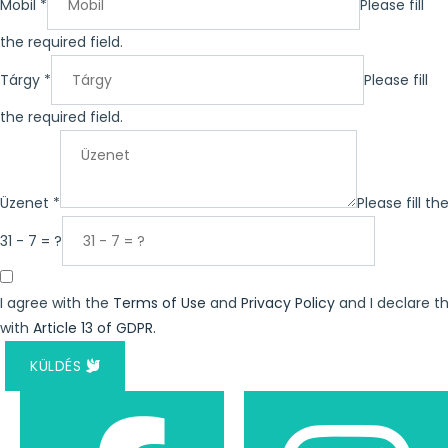
Mobil
*
Please fill
the required field.
Tárgy
*
Please fill
the required field.
Üzenet
*
Please fill th
31 - 7 = ?
I agree with the
Terms of Use
and
Privacy Policy
and I declare th
with
Article 13 of GDPR.
KÜLDÉS