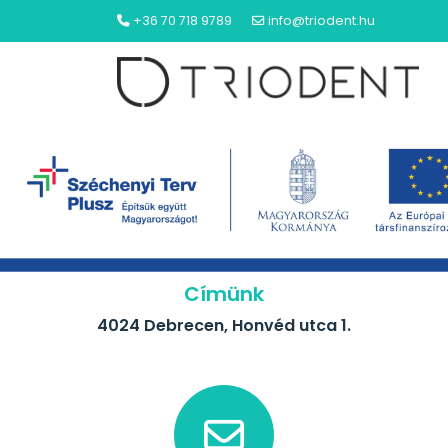
+36 70 718 9789
info@triodent.hu
NYITÓLAP
Címünk
4024 Debrecen, Honvéd utca 1.