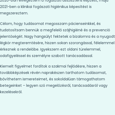
2020-ban elvégeztem a fogászati asszisztens képzést, majd
2021-ben a klinikai fogászati higiénikus képesítést is
megszereztem.
Célom, hogy tudásomat megosszam pácienseinkkel, és
tudatosítsam bennük a megfelelő szájhigiéné és a prevenció
jelentőségét. Nagy hangsúlyt fektetek a bizalomra és a nyugodt
légkör megteremtésére, hiszen sokan szorongással, félelemmel
érkeznek a rendelőbe. Igyekszem ezt oldani türelemmel,
odafigyeléssel és személyre szabott tanácsadással.
Kiemelt figyelmet fordítok a szakmai fejlődésre, hiszen a
továbbképzések révén naprakészen tarthatom tudásomat,
bővíthetem ismereteimet, és sokoldalúan támogathatom
betegeinket – legyen szó megelőzésről, tanácsadásról vagy
kezelésekről.