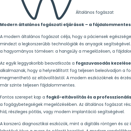
Általános fogászat
Modern általános fogászati eljárások – a fájdalommentes
A modern általános fogászat célja, hogy a páciensek egészséges,
mindezt a legkorszerűbb technológiák és anyagok segítségével
a hagyományos tömésen: a hangsúly a megelőzésen, a fájdal
Az egyik leggyakoribb beavatkozás a
fogszuvasodás kezelése
alkalmaznak, hogy a helyreállított fog teljesen beleolvadjon a 
megmenthető az eltávolítástól. A modern eszközöknek és érzé
már szinte teljesen fájdalommentes.
Fontos szerepet kap a
fogkő-eltávolítás és a professzionális
a fogágybetegségek megelőzésében. Az általános fogászat ré
híd, részleges pótlás, vagy modern implantáció segítségével.
A korszerű diagnosztikai eszközök, mint a digitális röntgen és az
lehetővé téve a gyors és célzott kezelést. A modern rendelők