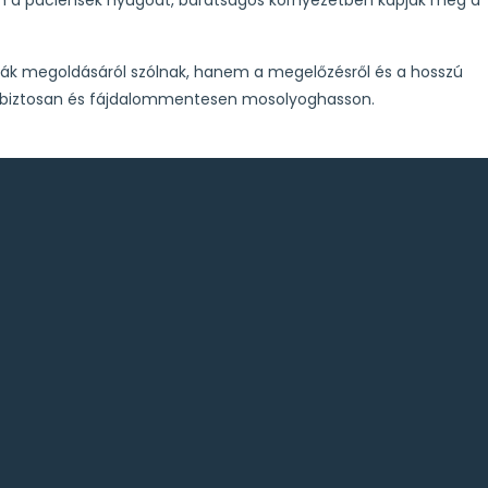
ák megoldásáról szólnak, hanem a megelőzésről és a hosszú
gabiztosan és fájdalommentesen mosolyoghasson.