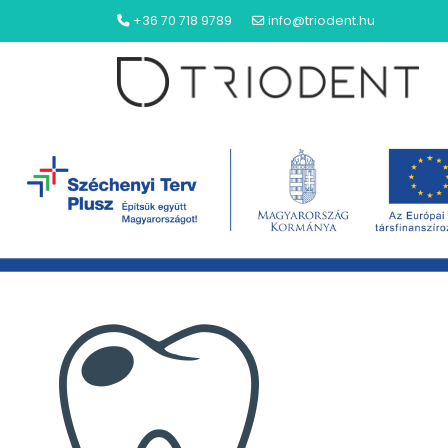
+36 70 718 9789
info@triodent.hu
NYITÓLAP
ÁLTALÁNOS FOGÁSZAT