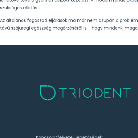
szükséges ellátást.
Az általános fogászati eljárások ma már nem csupán a problém
távú szájüregi egészség megőrzéséről is – hogy mindenki ma
TRIODENT FOGÁSZATI CENTRUM
Kapcsolatfelvételi lehetőségek: