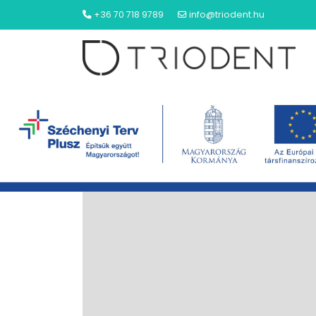
+36 70 718 9789
info@triodent.hu
NYITÓLAP