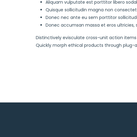
Aliquam vulputate est porttitor libero sodal
Quisque sollicitudin magna non consectetu
Donec nec ante eu sem porttitor sollicitudin
Donec accumsan massa et eros ultricies, se
Distinctively evisculate cross-unit action item
Quickly morph ethical products through plug-an
TRIODENT FOGÁSZATI CENTRUM