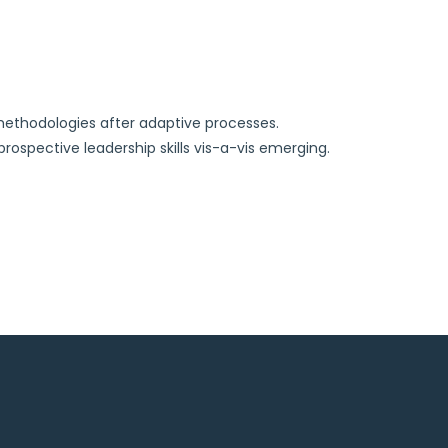
 methodologies after adaptive processes.
ospective leadership skills vis-a-vis emerging.
nt