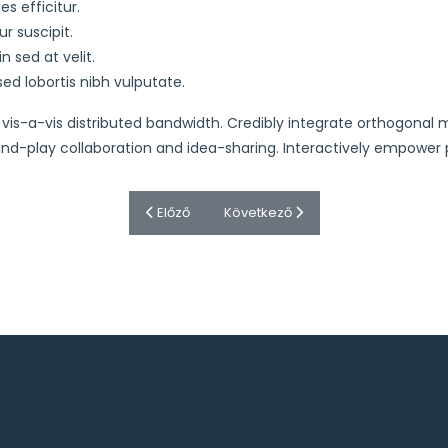
es efficitur.
r suscipit.
 sed at velit.
d lobortis nibh vulputate.
s vis-a-vis distributed bandwidth. Credibly integrate orthogonal
d-play collaboration and idea-sharing. Interactively empower pr
Előző cikk: Dental x-rays
Következő cikk: Dentistry equipme
Előző
Következő