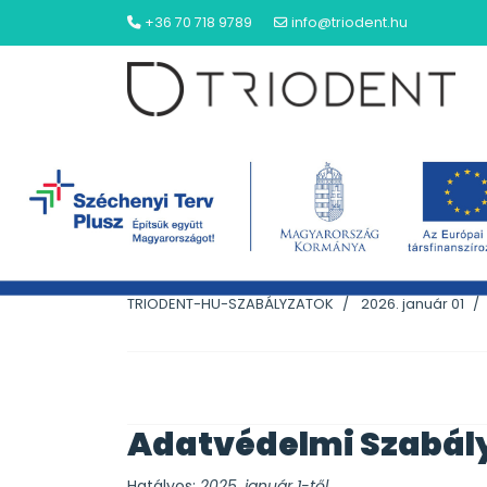
+36 70 718 9789
info@triodent.hu
NYITÓLAP
Adatkezelési szabál
TRIODENT-HU-SZABÁLYZATOK
2026. január 01
Adatvédelmi Szabál
Hatályos:
2025. január 1-től