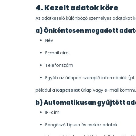
4. Kezelt adatok köre
Az adatkezelő különböző személyes adatokat ke
a) Önkéntesen megadott ada
Név
E-mail cím
Telefonszám
Egyéb az űrlapon szereplő információk (pl
például a
Kapcsolat
űrlap vagy e-mail kommun
b) Automatikusan gyűjtött a
IP-cím
Böngésző típusa és eszköz adatok