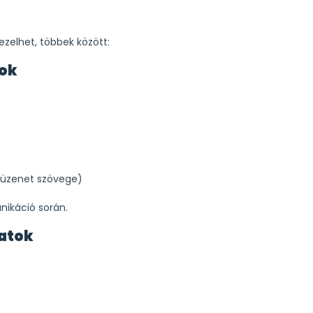
zelhet, többek között:
tok
. üzenet szövege)
ikáció során.
datok