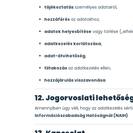
tájékoztatás
személyes adatairól,
hozzáférés
az adatokhoz,
adatok helyesbítése
vagy törlése („elfel
adatkezelés korlátozása
,
adat-átvihetőség
,
tiltakozás
az adatkezelés ellen,
hozzájárulás visszavonása
.
12. Jogorvoslati lehetősé
Amennyiben úgy véli, hogy az adatkezelés sérti 
Információszabadság Hatóságnál (NAIH)
.