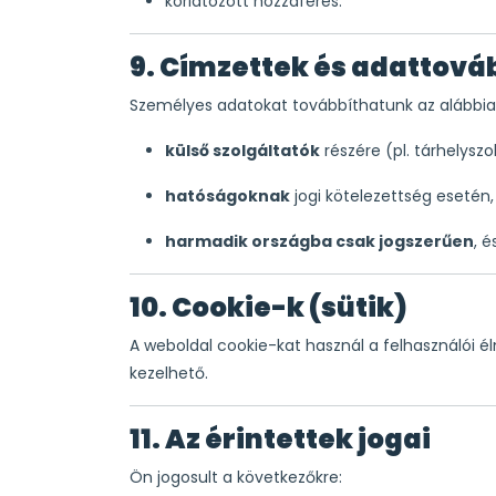
korlátozott hozzáférés.
9. Címzettek és adattová
Személyes adatokat továbbíthatunk az alábbiak
külső szolgáltatók
részére (pl. tárhelyszo
hatóságoknak
jogi kötelezettség esetén,
harmadik országba csak jogszerűen
, 
10. Cookie-k (sütik)
A weboldal cookie-kat használ a felhasználói él
kezelhető.
11. Az érintettek jogai
Ön jogosult a következőkre: