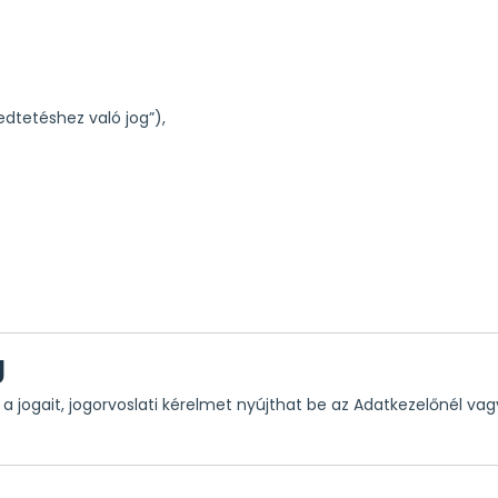
edtetéshez való jog”),
g
a jogait, jogorvoslati kérelmet nyújthat be az Adatkezelőnél va