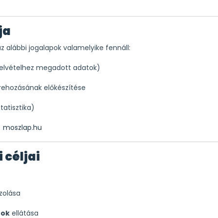
ja
z alábbi jogalapok valamelyike fennáll:
felvételhez megadott adatok)
rehozásának előkészítése
tatisztika)
moszlap.hu
 céljai
zolása
tok
ellátása