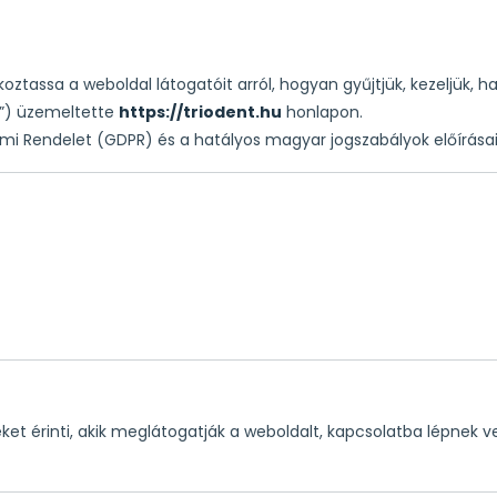
koztassa a weboldal látogatóit arról, hogyan gyűjtjük, kezeljük, 
”) üzemeltette
https://triodent.hu
honlapon.
mi Rendelet (GDPR) és a hatályos magyar jogszabályok előírásait
et érinti, akik meglátogatják a weboldalt, kapcsolatba lépnek ve