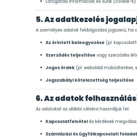
Látogatási információk és sütik (cookie-k)
5. Az adatkezelés jogalap
A személyes adatok feldolgozása jogszerű, ha a
Az érintett beleegyezése
(pl. kapcsolat
Szerződés teljesítése
vagy szerződés lét
Jogos érdek
(pl. weboldal működtetése, s
Jogszabályi kötelezettség teljesítése
6. Az adatok felhasználási
Az adatokat az alábbi célokra használjuk fel:
Kapcsolatfelvétel
és kérdések megválas
Számlázási és ügyfélkapcsolati felada