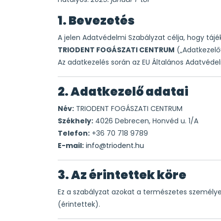
1. Bevezetés
A jelen Adatvédelmi Szabályzat célja, hogy tájé
TRIODENT FOGÁSZATI CENTRUM
(„Adatkezelő
Az adatkezelés során az EU Általános Adatvédel
2. Adatkezelő adatai
Név:
TRIODENT FOGÁSZATI CENTRUM
Székhely:
4026 Debrecen, Honvéd u. 1/A
Telefon:
+36 70 718 9789
E-mail:
info@triodent.hu
3. Az érintettek köre
Ez a szabályzat azokat a természetes személyek
(érintettek).