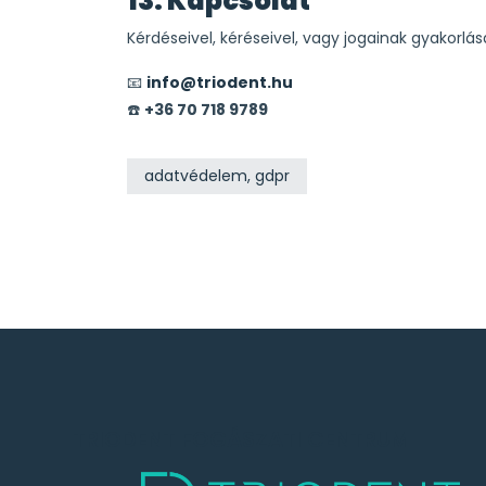
13. Kapcsolat
Kérdéseivel, kéréseivel, vagy jogainak gyakorlá
📧
info@triodent.hu
☎️
+36 70 718 9789
adatvédelem, gdpr
TRIODENT FOGÁSZATI CENTRUM