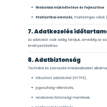
Weboldal működtetése és fejlesztése
Statisztikai elemzés
, marketinges célok 
7. Adatkezelés időtartam
Az adatokat csak addig tároljuk, ameddig az szü
érvényesítéséhez.
8. Adatbiztonság
Technikai és szervezési intézkedéseket alkalm
titkosított adatátvitel (HTTPS),
jogosultság-ellenőrzés,
rendszeres biztonsági mentések,