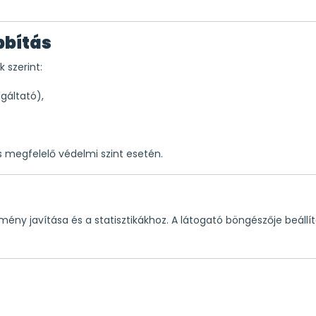
bbítás
 szerint:
lgáltató),
és megfelelő védelmi szint esetén.
mény javítása és a statisztikákhoz. A látogató böngészője beállí