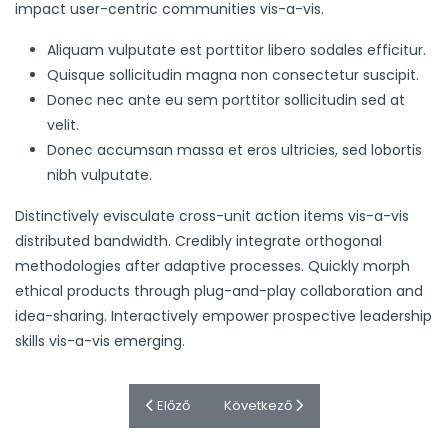
impact user-centric communities vis-a-vis.
Aliquam vulputate est porttitor libero sodales efficitur.
Quisque sollicitudin magna non consectetur suscipit.
Donec nec ante eu sem porttitor sollicitudin sed at
velit.
Donec accumsan massa et eros ultricies, sed lobortis
nibh vulputate.
Distinctively evisculate cross-unit action items vis-a-vis
distributed bandwidth. Credibly integrate orthogonal
methodologies after adaptive processes. Quickly morph
ethical products through plug-and-play collaboration and
idea-sharing. Interactively empower prospective leadership
skills vis-a-vis emerging.
Előző cikk: Brain tomography
Következő cikk: Information on t
Előző
Következő